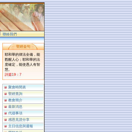
聯絡我們
聖經金句
耶和華的律法全備，能
甦醒人心；耶和華的法
度確定，能使愚人有智
慧。
詩篇19：7
聚會時間表
聖經查詢
教會簡介
最新消息
代禱事項
感恩見證分享
主日信息與週報