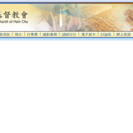
新消息
簡介
行事曆
攝影畫廊
讀經日引
電子賀卡
討論區
網上資源