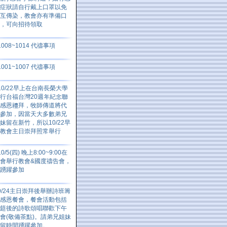
症狀請自行戴上口罩以免
互傳染，教會亦有準備口
罩，可向招待領取
1008~1014 代禱事項
1001~1007 代禱事項
10/22早上在台南長榮大學
行台福台灣20週年紀念聯
感恩禮拜，牧師傳道將代
參加，因當天大多數弟兄
妹留在新竹，所以10/22早
上教會主日崇拜照常舉行
10/5(四) 晚上8:00~9:00在
會舉行教會&國度禱告會，
請踴躍參加
9/24主日崇拜後舉辦詩班籌
感恩餐會，餐會活動包括
筵後的詩歌頌唱聯歡下午
會(敬備茶點)。請弟兄姐妹
預留時間踴躍參加。