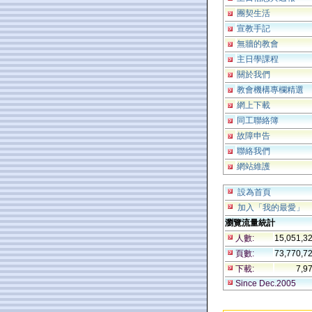
團契生活
宣教手記
無牆的教會
主日學課程
關於我們
教會機構專欄精選
網上下載
同工聯絡簿
故障申告
聯絡我們
網站維護
設為首頁
加入「我的最愛」
瀏覽流量統計
人數:
15,051,3
頁數:
73,770,7
下載:
7,9
Since Dec.2005