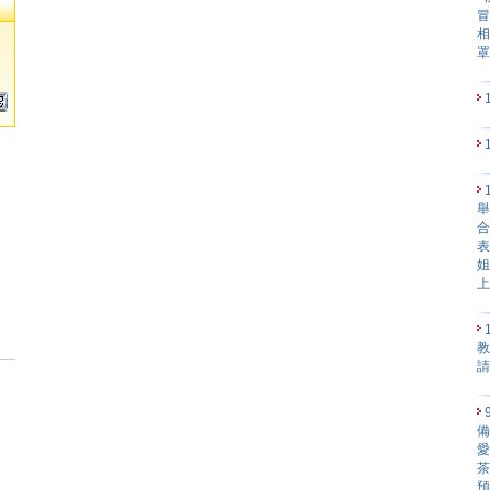
冒
相
舉
合
表
姐
教
備
愛
茶