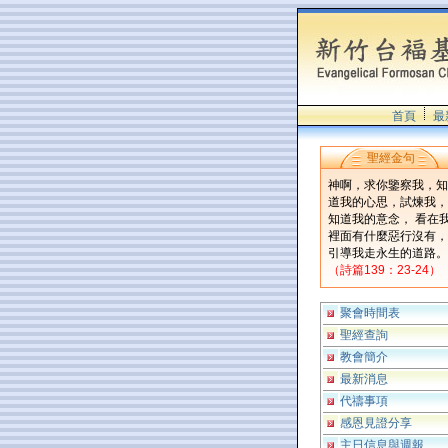
首頁
最
聖經金句
神啊，求你鑒察我，知
道我的心思，試煉我，
知道我的意念， 看在
裡面有什麼惡行沒有，
引導我走永生的道路。
（詩篇139：23-24）
聚會時間表
聖經查詢
教會簡介
最新消息
代禱事項
感恩見證分享
主日信息與週報