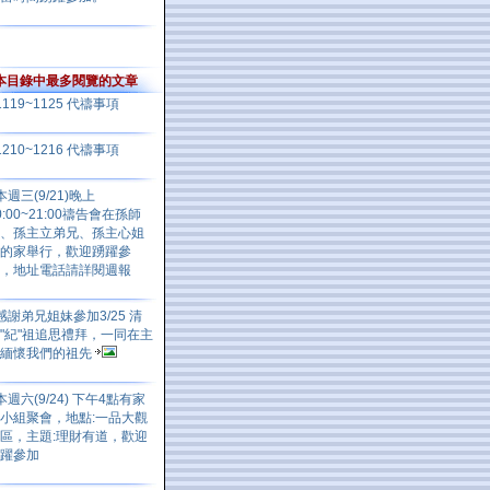
本目錄中最多閱覽的文章
1119~1125 代禱事項
1210~1216 代禱事項
本週三(9/21)晚上
0:00~21:00禱告會在孫師
、孫主立弟兄、孫主心姐
的家舉行，歡迎踴躍參
加，地址電話請詳閱週報
感謝弟兄姐妹參加3/25 清
"紀"祖追思禮拜，一同在主
裡緬懷我們的祖先
本週六(9/24) 下午4點有家
小組聚會，地點:一品大觀
區，主題:理財有道，歡迎
踴躍參加