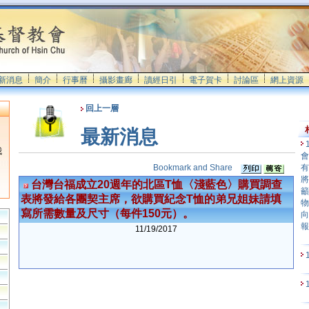
新消息
簡介
行事曆
攝影畫廊
讀經日引
電子賀卡
討論區
網上資源
回上一層
最新消息
我
會
有
將
台灣台福成立20週年的北區T恤〈淺藍色〉購買調查
籲
表將發給各團契主席，欲購買紀念T恤的弟兄姐妹請填
物
寫所需數量及尺寸（每件150元）。
向
11/19/2017