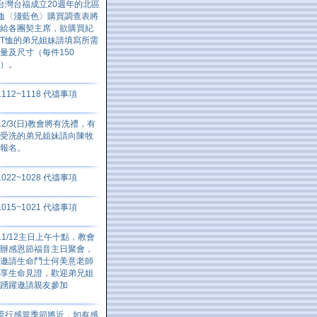
台灣台福成立20週年的北區
恤〈淺藍色〉購買調查表將
給各團契主席，欲購買紀
T恤的弟兄姐妹請填寫所需
量及尺寸（每件150
元）。
1112~1118 代禱事項
12/3(日)教會將有洗禮，有
受洗的弟兄姐妹請向陳牧
師報名。
1022~1028 代禱事項
1015~1021 代禱事項
11/12主日上午十點，教會
辦感恩節福音主日聚會，
邀請生命鬥士何美意老師
享生命見證，歡迎弟兄姐
妹踴躍邀請親友參加
流行感冒季節將近，如有感