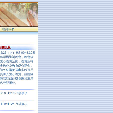
聯絡我們
相關訊息
12/23（六）晚7:00~8:30教
將舉辦聖誕晚會，晚會後
愛心義賣活動，義賣所得
全數作為教會愛心基金，
請各位惜物捐出多餘可用
資加入愛心義賣，請踴躍
陳若輕姐妹或各團契主席
報名登記攤位。
1210~1216 代禱事項
1119~1125 代禱事項